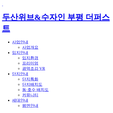
두산위브&수자인 부평 더퍼스
트
사업안내
사업개요
입지안내
입지환경
프리미엄
광역조감 VR
단지안내
단지특화
단지배치도
동·호수 배치도
커뮤니티
세대안내
평면안내